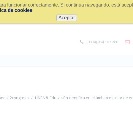
ra funcionar correctamente. Si continúa navegando, está acepta
tica de cookies
.
Aceptar
(0034) 954 187 260
ones12congreso
LÍNEA 8. Educación científica en el ámbito escolar de e