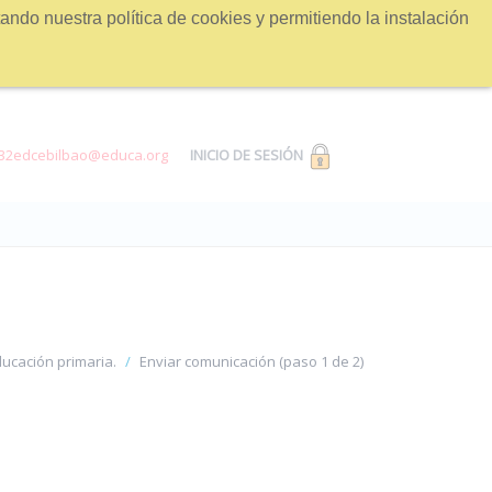
ndo nuestra política de cookies y permitiendo la instalación
32edcebilbao@educa.org
INICIO DE SESIÓN
ducación primaria.
Enviar comunicación (paso 1 de 2)