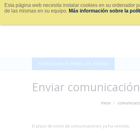
Esta página web necesita instalar cookies en su ordenador pa
de las mismas en su equipo.
Más información sobre la polí
FORMULARIOS PARA LOS ENVÍOS
Enviar comunicación
Inicio
comunicaci
El plazo de envío de comunicaciones ya ha vencido.